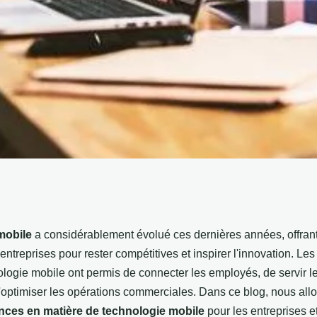
es en matière de
mobile
a considérablement évolué ces dernières années, offra
entreprises pour rester compétitives et inspirer l'innovation. L
ur les entreprises
logie mobile ont permis de connecter les employés, de servir le
d'optimiser les opérations commerciales. Dans ce blog, nous all
nces en matière de technologie mobile
pour les entreprises 