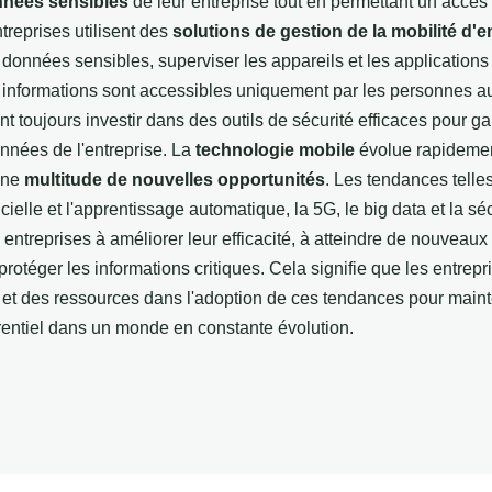
nnées sensibles
de leur entreprise tout en permettant un accès 
reprises utilisent des
solutions de gestion de la mobilité d'e
 données sensibles, superviser les appareils et les application
s informations sont accessibles uniquement par les personnes a
t toujours investir dans des outils de sécurité efficaces pour gar
nnées de l'entreprise. La
technologie mobile
évolue rapidement
une
multitude de nouvelles opportunités
. Les tendances telle
ificielle et l'apprentissage automatique, la 5G, le big data et la s
 entreprises à améliorer leur efficacité, à atteindre de nouveau
 protéger les informations critiques. Cela signifie que les entrepr
 et des ressources dans l'adoption de ces tendances pour mainte
entiel dans un monde en constante évolution.