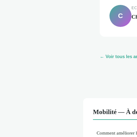
EC
C
Ch
← Voir tous les ar
Mobilité — À dé
Comment améliorer la