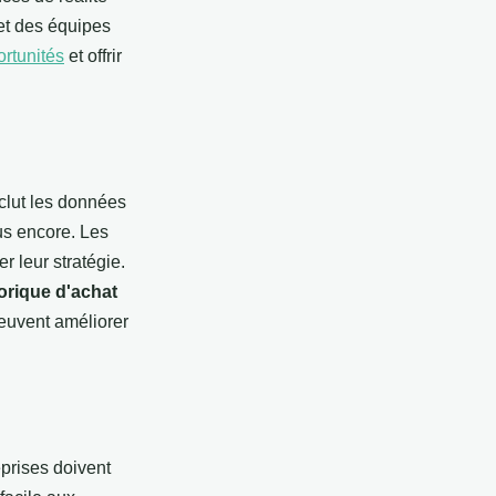
 et des équipes
ortunités
et offrir
nclut les données
lus encore. Les
r leur stratégie.
torique d'achat
peuvent améliorer
prises doivent