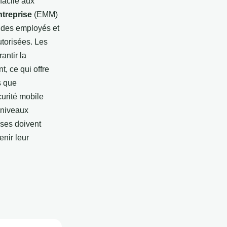
facile aux
ntreprise
(EMM)
s des employés et
utorisées. Les
antir la
, ce qui offre
s que
écurité mobile
x niveaux
ises doivent
nir leur