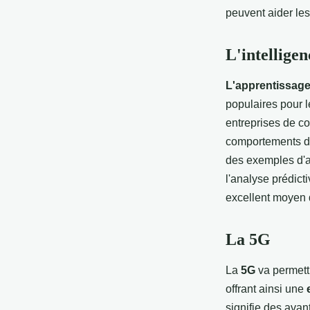
Christopher
•
31 janvier 2023
•
3 min de lecture
peuvent aider les
L'intelligen
L'apprentissage a
populaires pour le
entreprises de co
comportements de
des exemples d'ap
l'analyse prédict
excellent moyen 
La 5G
La
5G
va permett
offrant ainsi une
signifie des avan