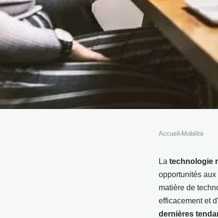
Accueil
›
Mobilité
MOBILITÉ
Les dernières tendanc
La
technologie 
opportunités aux 
technologie mobile po
matière de techno
efficacement et 
dernières tenda